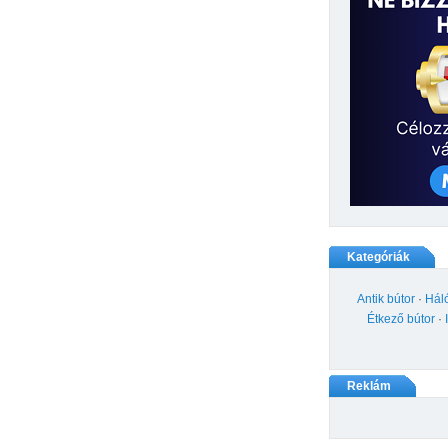
Kategóriák
Antik bútor
·
Hál
Étkező bútor
·
Reklám