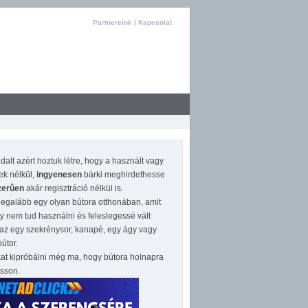
Partnereink
|
Kapcsolat
dalt azért hoztuk létre, hogy a használt vagy
gek nélkül,
ingyenesen
bárki meghirdethesse
zerûen
akár regisztráció nélkül is.
egalább egy olyan bútora otthonában, amit
 nem tud használni és feleslegessé vált
az egy szekrénysor, kanapé, egy ágy vagy
útor.
at kipróbálni még ma, hogy bútora holnapra
asson.