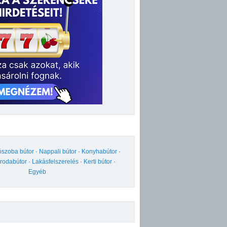
ószoba bútor
·
Nappali bútor
·
Konyhabútor
·
Irodabútor
·
Lakásfelszerelés
·
Kerti bútor
·
Egyéb