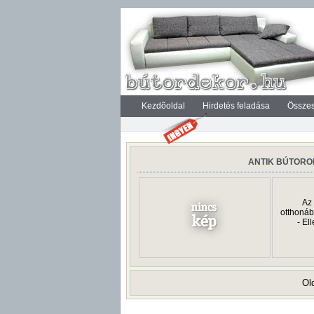
Kezdõoldal
Hirdetés feladása
Összes
ANTIK BÚTORO
Az 
otthonáb
- El
Old