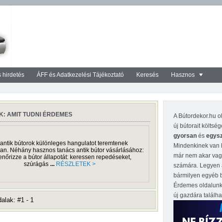
 hirdetés
ÁFF és Adatkezelési Tájékoztató
Keresés
Hasznos
K: AMIT TUDNI ÉRDEMES
A Bútordekor.hu ol
új bútorait költsé
gyorsan
és
egys
antik bútorok különleges hangulatot teremtenek
Mindenkinek van l
an. Néhány hasznos tanács antik bútor vásárlásához:
már nem akar vagy
lenőrizze a bútor állapotát: keressen repedéseket,
szúrágás
...
RÉSZLETEK >
számára. Legyen 
bármilyen egyéb b
Érdemes oldalunk
új gazdára találh
alak: #1 - 1